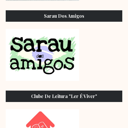
Sarau Dos Amigos
Clube De Leitura "Ler É Viver"