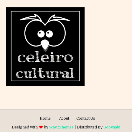
Home
About
Contact Us
Designed with
by
Way2Themes
| Distributed By
Gooyaabi