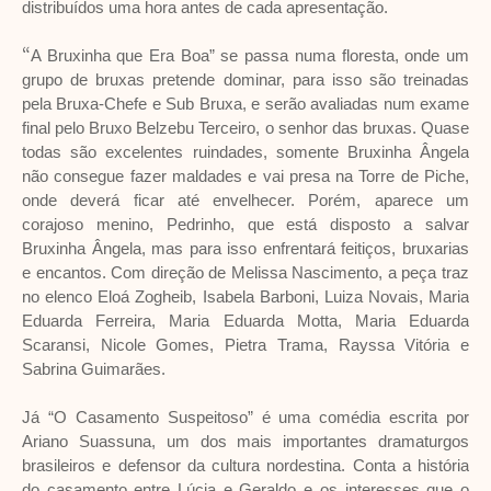
distribuídos uma hora antes de cada apresentação.
“
A Bruxinha que Era Boa” se passa numa floresta, onde um
grupo de bruxas pretende dominar, para isso são treinadas
pela Bruxa-Chefe e Sub Bruxa, e serão avaliadas num exame
final pelo Bruxo Belzebu Terceiro, o senhor das bruxas. Quase
todas são excelentes ruindades, somente Bruxinha Ângela
não consegue fazer maldades e vai presa na Torre de Piche,
onde deverá ficar até envelhecer. Porém, aparece um
corajoso menino, Pedrinho, que está disposto a salvar
Bruxinha Ângela, mas para isso enfrentará feitiços, bruxarias
e encantos. Com direção de Melissa Nascimento, a peça traz
no elenco Eloá Zogheib, Isabela Barboni, Luiza Novais, Maria
Eduarda Ferreira, Maria Eduarda Motta, Maria Eduarda
Scaransi, Nicole Gomes, Pietra Trama, Rayssa Vitória e
Sabrina Guimarães.
Já “O Casamento Suspeitoso” é uma comédia escrita por
Ariano Suassuna, um dos mais importantes dramaturgos
brasileiros e defensor da cultura nordestina. Conta a história
do casamento entre Lúcia e Geraldo e os interesses que o