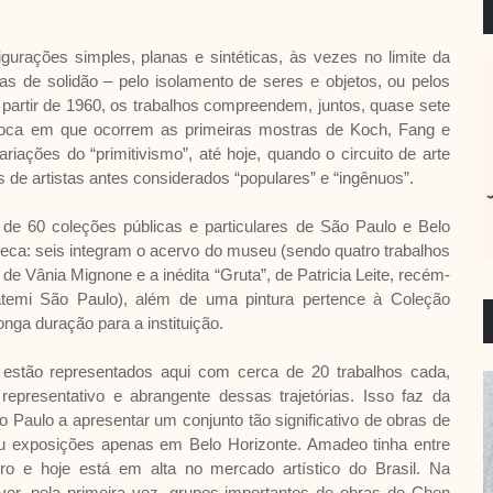
igurações simples, planas e sintéticas, às vezes no limite da
s de solidão – pelo isolamento de seres e objetos, ou pelos
artir de 1960, os trabalhos compreendem, juntos, quase sete
época em que ocorrem as primeiras mostras de Koch, Fang e
iações do “primitivismo”, até hoje, quando o circuito de arte
de artistas antes considerados “populares” e “ingênuos”.
 60 coleções públicas e particulares de São Paulo e Belo
teca: seis integram o acervo do museu (sendo quatro trabalhos
de Vânia Mignone e a inédita “Gruta”, de Patricia Leite, recém-
atemi São Paulo), além de uma pintura pertence à Coleção
ga duração para a instituição.
estão representados aqui com cerca de 20 trabalhos cada,
presentativo e abrangente dessas trajetórias. Isso faz da
o Paulo a apresentar um conjunto tão significativo de obras de
ou exposições apenas em Belo Horizonte. Amadeo tinha entre
ro e hoje está em alta no mercado artístico do Brasil. Na
er, pela primeira vez, grupos importantes de obras de Chen