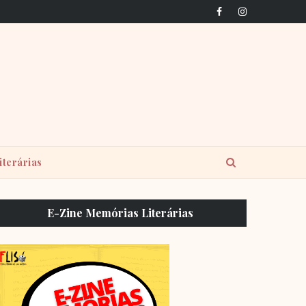
iterárias
E-Zine Memórias Literárias