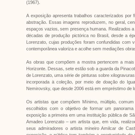
(1967).
A exposição apresenta trabalhos caracterizados por f
abstração. Essas imagens reproduzem, no geral, cena
espaços vazios, sem presença humana. Realizados a p
décadas de produção pictórica no Brasil, desde a 
Lorenzato, cujas produções foram confundidas com var
contemporânea valoriza e acolhe sem mediações obras 
As obras que compõem a mostra pertencem a mais de
Horizonte. Dessas, sete estão sob a guarda da Pinaco
de Lorenzato, uma série de pinturas sobre xilogravuras 
incorporada à coleção, por meio de doação do Igu
Nemirovsky, que desde 2006 está em empréstimo de lon
Os artistas que compõem Mínimo, múltiplo, comum 
escolhidos com o objetivo de formar um panorama re
exposição a primeira em uma instituição pública de Sã
Amadeo Lorenzato – um artista que, em vida, realiz
seus admiradores o artista mineiro Amilcar de Cast
exposição, o público tem também a oportunidade de v