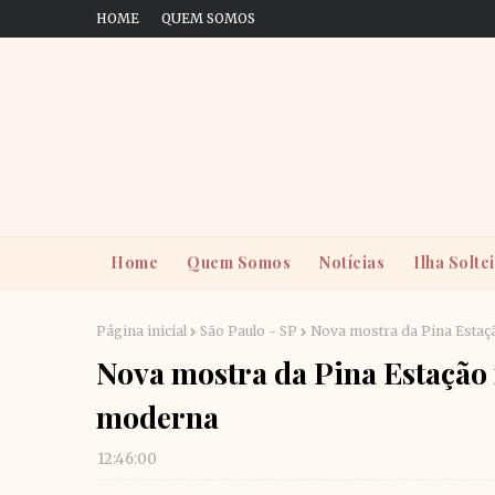
HOME
QUEM SOMOS
Home
Quem Somos
Notícias
Ilha Solte
Página inicial
São Paulo - SP
Nova mostra da Pina Estaçã
Nova mostra da Pina Estação r
moderna
12:46:00