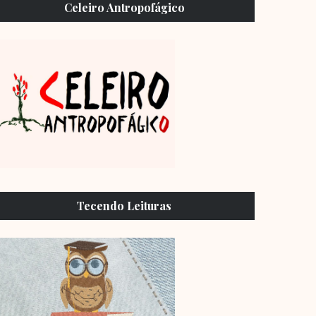
Celeiro Antropofágico
Tecendo Leituras