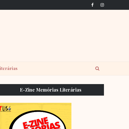
iterárias
E-Zine Memórias Literárias