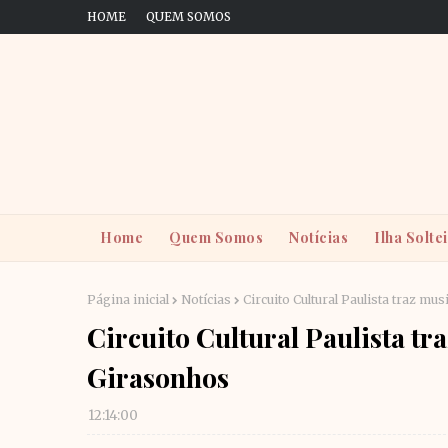
HOME
QUEM SOMOS
Home
Quem Somos
Notícias
Ilha Solte
Página inicial
Notícias
Circuito Cultural Paulista traz mus
Circuito Cultural Paulista tra
Girasonhos
12:14:00