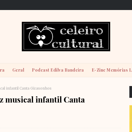
ira
Geral
Podcast Edilva Bandeira
E-Zine Memórias L
ical infantil Canta Girasonhos
z musical infantil Canta