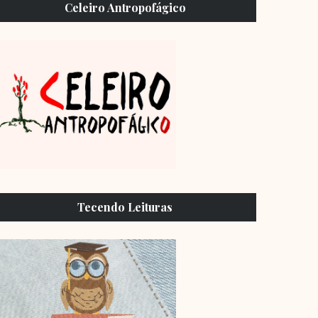
Celeiro Antropofágico
Tecendo Leituras