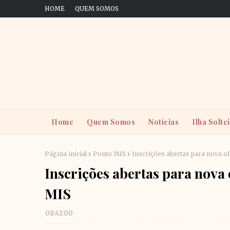
HOME
QUEM SOMOS
Home
Quem Somos
Notícias
Ilha Solte
Página inicial
Ponto MIS
Inscrições abertas para nova o
Inscrições abertas para nova 
MIS
08:41:00