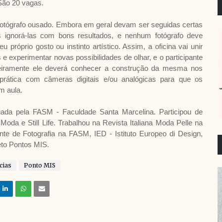
São 20 vagas.
o fotógrafo ousado. Embora em geral devam ser seguidas certas
s ignorá-las com bons resultados, e nenhum fotógrafo deve
próprio gosto ou instinto artístico. Assim, a oficina vai unir
 e experimentar novas possibilidades de olhar, e o participante
eiramente ele deverá conhecer a construção da mesma nos
prática com câmeras digitais e/ou analógicas para que os
m aula.
ada pela FASM - Faculdade Santa Marcelina. Participou de
oda e Still Life. Trabalhou na Revista Italiana Moda Pelle na
te de Fotografia na FASM, IED - Istituto Europeo di Design,
to Pontos MIS.
cias
Ponto MIS