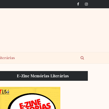
iterárias
E-Zine Memórias Literárias