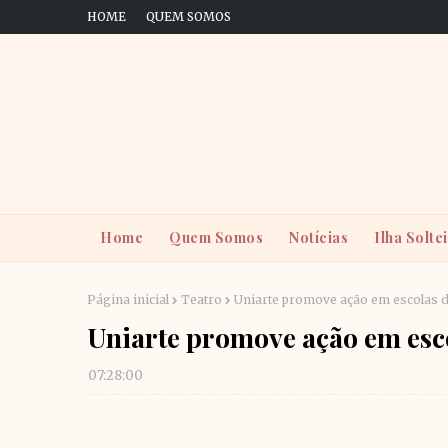
HOME
QUEM SOMOS
Home
Quem Somos
Notícias
Ilha Solte
Página inicial
Teatro
Uniarte promove ação em escolas de
Uniarte promove ação em esco
07:28:00