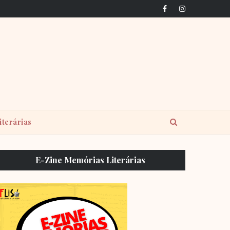
iterárias
E-Zine Memórias Literárias