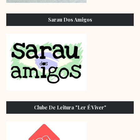
Sarau Dos Amigos
Clube De Leitura "Ler É Viver"