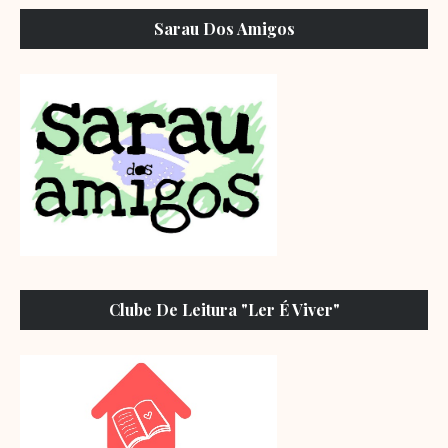
Sarau Dos Amigos
Clube De Leitura "Ler É Viver"