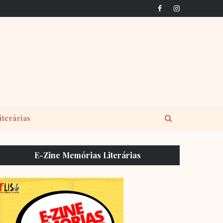
iterárias
E-Zine Memórias Literárias