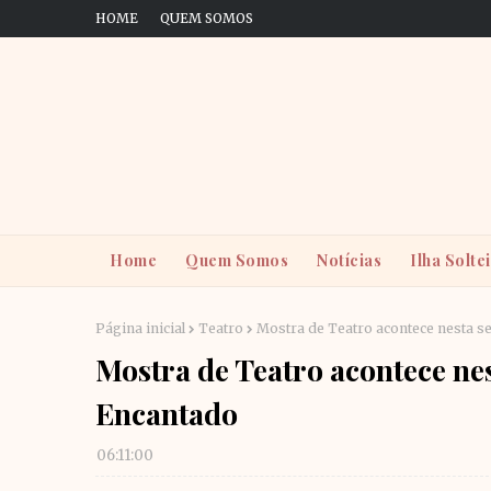
HOME
QUEM SOMOS
Home
Quem Somos
Notícias
Ilha Solte
Página inicial
Teatro
Mostra de Teatro acontece nesta s
Mostra de Teatro acontece nes
Encantado
06:11:00