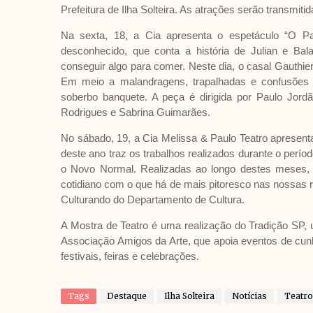
Prefeitura de Ilha Solteira. As atrações serão transmitida
Na sexta, 18, a Cia apresenta o espetáculo “O Pa
desconhecido, que conta a história de Julian e Ba
conseguir algo para comer. Neste dia, o casal Gauthier
Em meio a malandragens, trapalhadas e confusões 
soberbo banquete. A peça é dirigida por Paulo Jordã
Rodrigues e Sabrina Guimarães.
No sábado, 19, a Cia Melissa & Paulo Teatro apresent
deste ano traz os trabalhos realizados durante o períod
o Novo Normal. Realizadas ao longo destes meses, 
cotidiano com o que há de mais pitoresco nas nossas r
Culturando do Departamento de Cultura.
A Mostra de Teatro é uma realização do Tradição SP, 
Associação Amigos da Arte, que apoia eventos de cunho
festivais, feiras e celebrações.
Tags
Destaque
Ilha Solteira
Notícias
Teatro