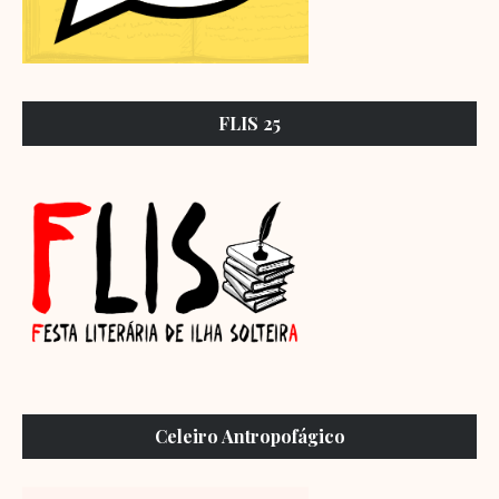
FLIS 25
Celeiro Antropofágico