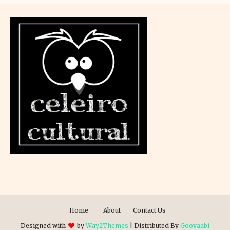
Home
About
Contact Us
Designed with
by
Way2Themes
| Distributed By
Gooyaabi