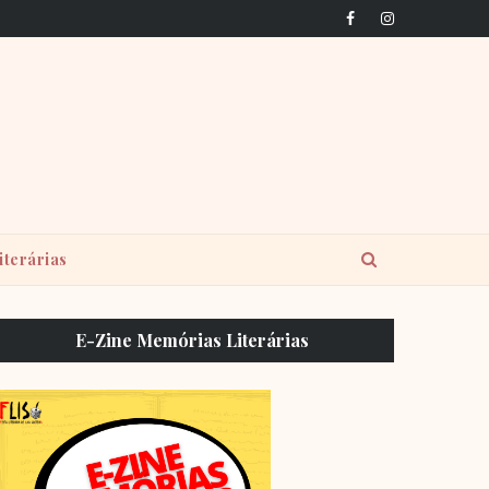
iterárias
E-Zine Memórias Literárias