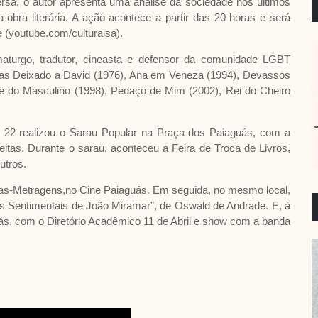
rsa, o autor apresenta uma análise da sociedade nos últimos
obra literária. A ação acontece a partir das 20 horas e será
e (youtube.com/culturaisa).
ramaturgo, tradutor, cineasta e defensor da comunidade LGBT
atas Deixado a David (1976), Ana em Veneza (1994), Devassos
e do Masculino (1998), Pedaço de Mim (2002), Rei do Cheiro
IS 22 realizou o Sarau Popular na Praça dos Paiaguás, com a
reitas. Durante o sarau, aconteceu a Feira de Troca de Livros,
utros.
urtas-Metragens,no Cine Paiaguás. Em seguida, no mesmo local,
rias Sentimentais de João Miramar”, de Oswald de Andrade. E, à
uás, com o Diretório Acadêmico 11 de Abril e show com a banda