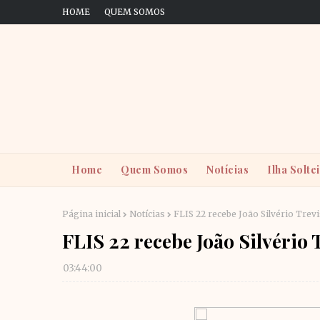
HOME
QUEM SOMOS
Home
Quem Somos
Notícias
Ilha Solte
Página inicial
Notícias
FLIS 22 recebe João Silvério Trevi
FLIS 22 recebe João Silvério T
03:44:00