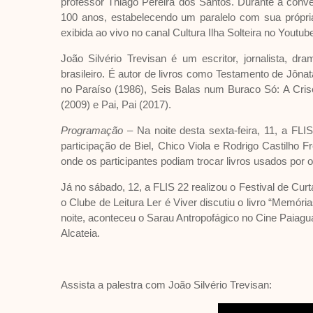
professor Thiago Pereira dos Santos. Durante a conve
100 anos, estabelecendo um paralelo com sua própria 
exibida ao vivo no canal Cultura Ilha Solteira no Youtub
João Silvério Trevisan é um escritor, jornalista, d
brasileiro. É autor de livros como Testamento de Jôn
no Paraíso (1986), Seis Balas num Buraco Só: A Cris
(2009) e Pai, Pai (2017).
Programação
– Na noite desta sexta-feira, 11, a FL
participação de Biel, Chico Viola e Rodrigo Castilho F
onde os participantes podiam trocar livros usados por o
Já no sábado, 12, a FLIS 22 realizou o Festival de C
o Clube de Leitura Ler é Viver discutiu o livro “Memó
noite, aconteceu o Sarau Antropofágico no Cine Paiag
Alcateia.
Assista a palestra com João Silvério Trevisan: