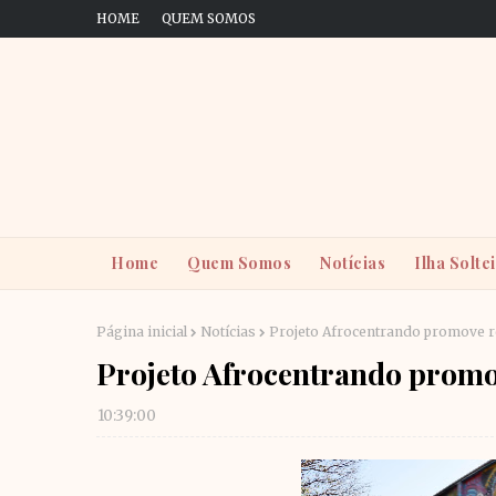
HOME
QUEM SOMOS
Home
Quem Somos
Notícias
Ilha Solte
Página inicial
Notícias
Projeto Afrocentrando promove re
Projeto Afrocentrando promo
10:39:00