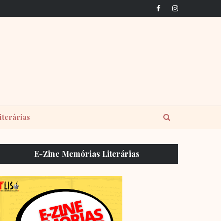
iterárias
E-Zine Memórias Literárias