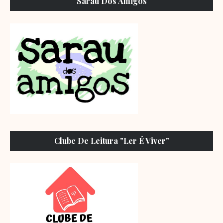
Sarau Dos Amigos
Clube De Leitura "Ler É Viver"