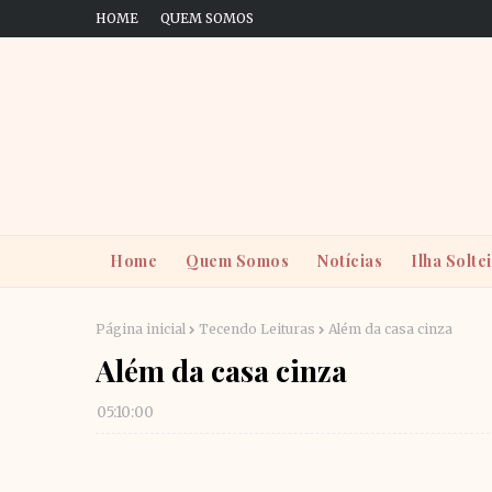
HOME
QUEM SOMOS
Home
Quem Somos
Notícias
Ilha Solte
Página inicial
Tecendo Leituras
Além da casa cinza
Além da casa cinza
05:10:00