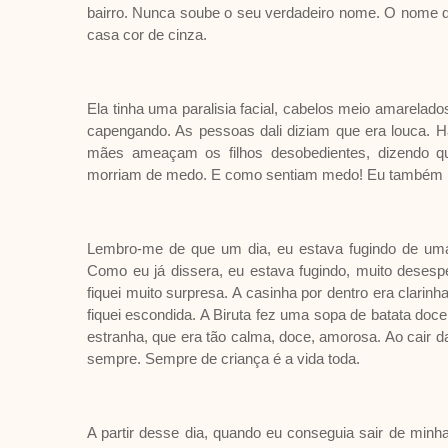
bairro. Nunca soube o seu verdadeiro nome. O nome d
casa cor de cinza.
Ela tinha uma paralisia facial, cabelos meio amarel
capengando. As pessoas dali diziam que era louca.
mães ameaçam os filhos desobedientes, dizendo qu
morriam de medo. E como sentiam medo! Eu também m
Lembro-me de que um dia, eu estava fugindo de uma
Como eu já dissera, eu estava fugindo, muito desespe
fiquei muito surpresa. A casinha por dentro era clarin
fiquei escondida. A Biruta fez uma sopa de batata do
estranha, que era tão calma, doce, amorosa. Ao cair da
sempre. Sempre de criança é a vida toda.
A partir desse dia, quando eu conseguia sair de minh