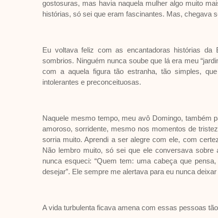
gostosuras, mas havia naquela mulher algo muito mais
histórias, só sei que eram fascinantes. Mas, chegava 
Eu voltava feliz com as encantadoras histórias da
sombrios. Ninguém nunca soube que lá era meu “jard
com a aquela figura tão estranha, tão simples, q
intolerantes e preconceituosas.
Naquele mesmo tempo, meu avô Domingo, também p
amoroso, sorridente, mesmo nos momentos de tristeza
sorria muito. Aprendi a ser alegre com ele, com ce
Não lembro muito, só sei que ele conversava sobre
nunca esqueci: “Quem tem: uma cabeça que pensa, u
desejar”. Ele sempre me alertava para eu nunca deixar
A vida turbulenta ficava amena com essas pessoas tão