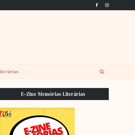
iterárias
E-Zine Memórias Literárias