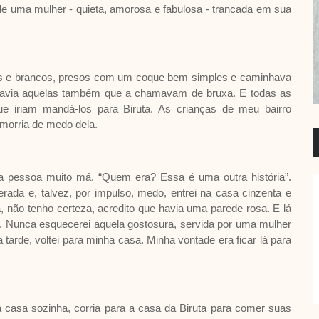
e uma mulher - quieta, amorosa e fabulosa - trancada em sua
ados e brancos, presos com um coque bem simples e caminhava
 Havia aquelas também que a chamavam de bruxa. E todas as
e iriam mandá-los para Biruta. As crianças de meu bairro
orria de medo dela.
 pessoa muito má. “Quem era? Essa é uma outra história”.
rada e, talvez, por impulso, medo, entrei na casa cinzenta e
ha, não tenho certeza, acredito que havia uma parede rosa. E lá
ce. Nunca esquecerei aquela gostosura, servida por uma mulher
 tarde, voltei para minha casa. Minha vontade era ficar lá para
a casa sozinha, corria para a casa da Biruta para comer suas