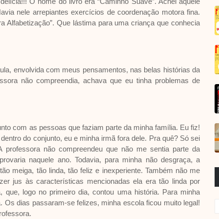
delícia!!! O nome do livro era “Caminho Suave”. Achei aquele
! Havia nele arrepiantes exercícios de coordenação motora fina.
ara Alfabetização”. Que lástima para uma criança que conhecia
aula, envolvida com meus pensamentos, nas belas histórias da
essora não compreendia, achava que eu tinha problemas de
nto com as pessoas que faziam parte da minha família. Eu fiz!
ntro do conjunto, eu e minha irmã fora dele. Pra quê? Só sei
 A professora não compreendeu que não me sentia parte da
eprovaria naquele ano. Todavia, para minha não desgraça, a
tão meiga, tão linda, tão feliz e inexperiente. Também não me
r jus às características mencionadas ela era tão linda por
 que, logo no primeiro dia, contou uma história. Para minha
a. Os dias passaram-se felizes, minha escola ficou muito legal!
professora.