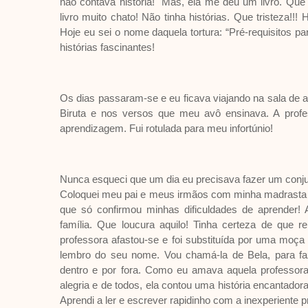
não contava história! Mas, ela me deu um livro. Que 
livro muito chato! Não tinha histórias. Que tristeza!!
Hoje eu sei o nome daquela tortura: “Pré-requisitos p
histórias fascinantes!
Os dias passaram-se e eu ficava viajando na sala de 
Biruta e nos versos que meu avô ensinava. A prof
aprendizagem. Fui rotulada para meu infortúnio!
Nunca esqueci que um dia eu precisava fazer um conju
Coloquei meu pai e meus irmãos com minha madrasta de
que só confirmou minhas dificuldades de aprender!
família. Que loucura aquilo! Tinha certeza de que r
professora afastou-se e foi substituída por uma moça 
lembro do seu nome. Vou chamá-la de Bela, para faze
dentro e por fora. Como eu amava aquela professora,
alegria e de todos, ela contou uma história encantador
Aprendi a ler e escrever rapidinho com a inexperiente 