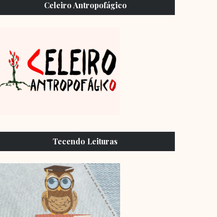
Celeiro Antropofágico
Tecendo Leituras