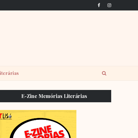
iterárias
E-Zine Memórias Literárias