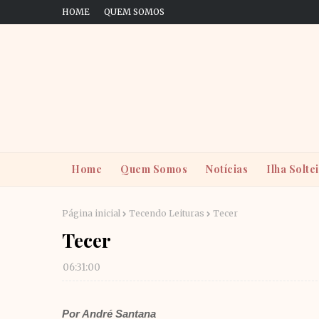
HOME
QUEM SOMOS
Home
Quem Somos
Notícias
Ilha Solte
Página inicial
Tecendo Leituras
Tecer
Tecer
06:31:00
Por André Santana