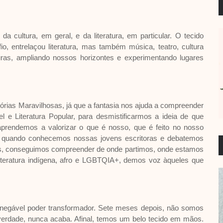
a cultura, em geral, e da literatura, em particular. O tecido
fio, entrelaçou literatura, mas também música, teatro, cultura
uras, ampliando nossos horizontes e experimentando lugares
rias Maravilhosas, já que a fantasia nos ajuda a compreender
 e Literatura Popular, para desmistificarmos a ideia de que
a aprendemos a valorizar o que é nosso, que é feito no nosso
, quando conhecemos nossas jovens escritoras e debatemos
s, conseguimos compreender de onde partimos, onde estamos
literatura indígena, afro e LGBTQIA+, demos voz àqueles que
inegável poder transformador. Sete meses depois, não somos
erdade, nunca acaba. Afinal, temos um belo tecido em mãos.