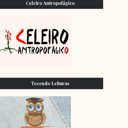
Celeiro Antropofágico
Tecendo Leituras