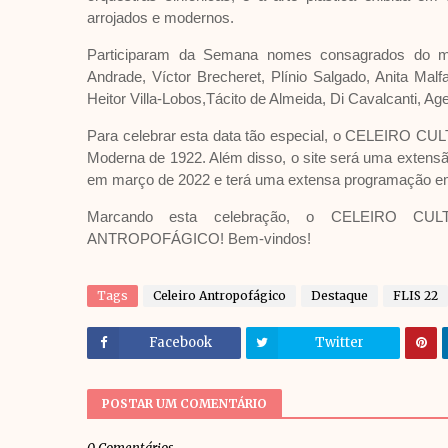
arrojados e modernos.
Participaram da Semana nomes consagrados do mo
Andrade, Víctor Brecheret, Plínio Salgado, Anita Malfa
Heitor Villa-Lobos,Tácito de Almeida, Di Cavalcanti, A
Para celebrar esta data tão especial, o CELEIRO CU
Moderna de 1922. Além disso, o site será uma extensão 
em março de 2022 e terá uma extensa programação 
Marcando esta celebração, o CELEIRO CUL
ANTROPOFÁGICO! Bem-vindos!
Tags
Celeiro Antropofágico
Destaque
FLIS 22
Facebook
Twitter
POSTAR UM COMENTÁRIO