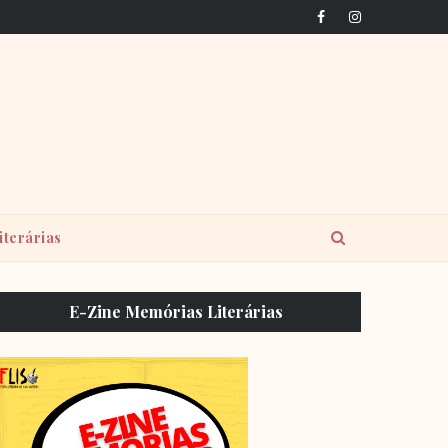
iterárias
E-Zine Memórias Literárias