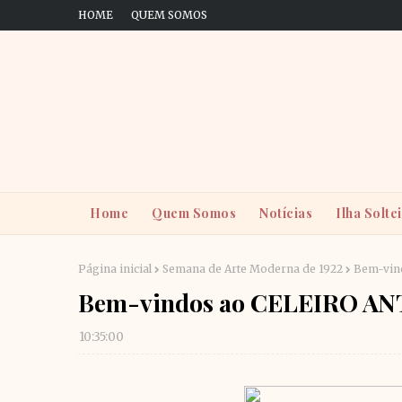
HOME
QUEM SOMOS
Home
Quem Somos
Notícias
Ilha Solte
Página inicial
Semana de Arte Moderna de 1922
Bem-vin
Bem-vindos ao CELEIRO 
10:35:00