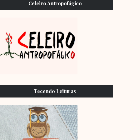
Celeiro Antropofágico
Tecendo Leituras