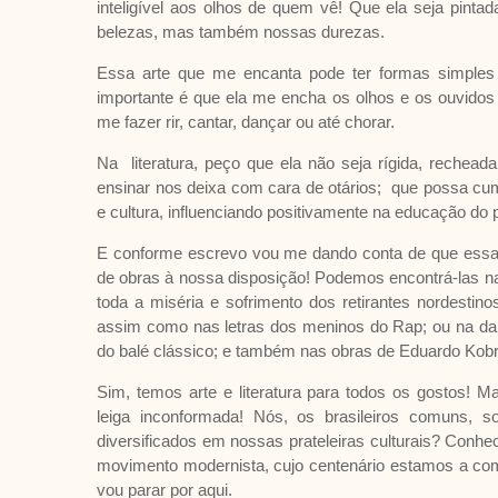
inteligível aos olhos de quem vê! Que ela seja pint
belezas, mas também nossas durezas.
Essa arte que me encanta pode ter formas simples 
importante é que ela me encha os olhos e os ouvid
me fazer rir, cantar, dançar ou até chorar.
Na literatura, peço que ela não seja rígida, recheada
ensinar nos deixa com cara de otários; que possa cum
e cultura, influenciando positivamente na educação do
E conforme escrevo vou me dando conta de que essa art
de obras à nossa disposição! Podemos encontrá-las n
toda a miséria e sofrimento dos retirantes nordestino
assim como nas letras dos meninos do Rap; ou na da
do balé clássico; e também nas obras de Eduardo Kobra
Sim, temos arte e literatura para todos os gostos! 
leiga inconformada! Nós, os brasileiros comuns, 
diversificados em nossas prateleiras culturais? Conh
movimento modernista, cujo centenário estamos a co
vou parar por aqui.