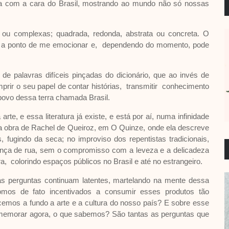
ada com a cara do Brasil, mostrando ao mundo não só nossas
ou complexas; quadrada, redonda, abstrata ou concreta. O
os a ponto de me emocionar e, dependendo do momento, pode
 de palavras difíceis pinçadas do dicionário, que ao invés de
prir o seu papel de contar histórias, transmitir conhecimento
 povo dessa terra chamada Brasil.
e, e essa literatura já existe, e está por aí, numa infinidade
a obra de Rachel de Queiroz, em O Quinze, onde ela descreve
s, fugindo da seca; no improviso dos repentistas tradicionais,
nça de rua, sem o compromisso com a leveza e a delicadeza
, colorindo espaços públicos no Brasil e até no estrangeiro.
Mas perguntas continuam latentes, martelando na mente dessa
somos de fato incentivados a consumir esses produtos tão
ecemos a fundo a arte e a cultura do nosso país? E sobre esse
memorar agora, o que sabemos? São tantas as perguntas que