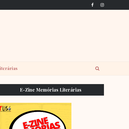
iterárias
E-Zine Memórias Literárias