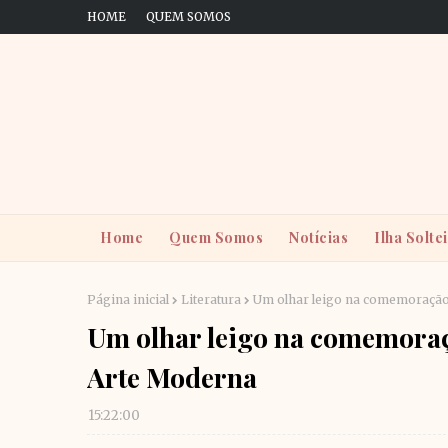
HOME
QUEM SOMOS
Home
Quem Somos
Notícias
Ilha Solte
Página inicial
Literatura
Um olhar leigo na comemoração
Um olhar leigo na comemoraç
Arte Moderna
15:22:00